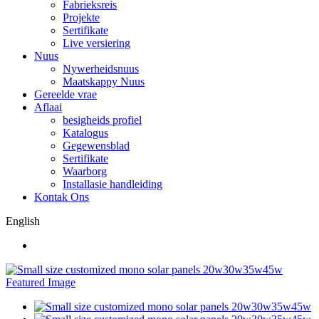
Fabrieksreis
Projekte
Sertifikate
Live versiering
Nuus
Nywerheidsnuus
Maatskappy Nuus
Gereelde vrae
Aflaai
besigheids profiel
Katalogus
Gegewensblad
Sertifikate
Waarborg
Installasie handleiding
Kontak Ons
English