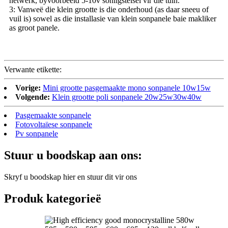
netwerk, byvoorbeeld 5-10v sonligstelsel vir die tuin.
3: Vanweë die klein grootte is die onderhoud (as daar sneeu of
vuil is) sowel as die installasie van klein sonpanele baie makliker
as groot panele.
Verwante etikette:
Vorige:
Mini grootte pasgemaakte mono sonpanele 10w15w
Volgende:
Klein grootte poli sonpanele 20w25w30w40w
Pasgemaakte sonpanele
Fotovoltaïese sonpanele
Pv sonpanele
Stuur u boodskap aan ons:
Skryf u boodskap hier en stuur dit vir ons
Produk kategorieë