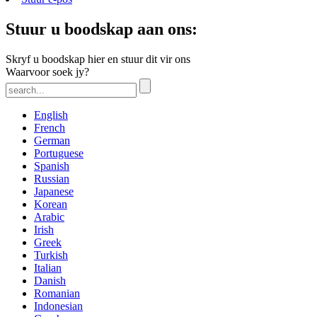
Stuur u boodskap aan ons:
Skryf u boodskap hier en stuur dit vir ons
Waarvoor soek jy?
English
French
German
Portuguese
Spanish
Russian
Japanese
Korean
Arabic
Irish
Greek
Turkish
Italian
Danish
Romanian
Indonesian