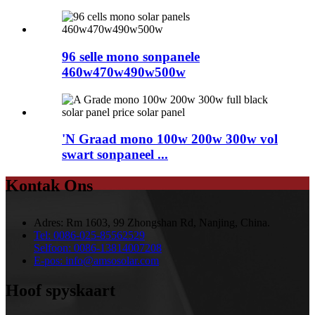
96 selle mono sonpanele
460w470w490w500w
'N Graad mono 100w 200w 300w vol
swart sonpaneel ...
Kontak Ons
Adres:
Rm 1603, 99 Zhongshan Rd, Nanjing, China.
Tel:
0086-025-85562529
Selfoon:
0086-13814007208
E-pos:
info@amsosolar.com
Hoof spyskaart