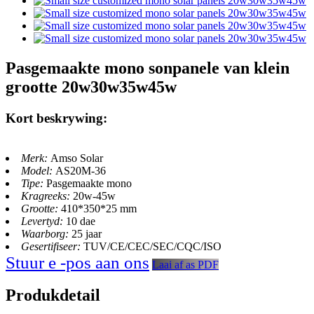
Pasgemaakte mono sonpanele van klein
grootte 20w30w35w45w
Kort beskrywing:
Merk:
Amso Solar
Model:
AS20M-36
Tipe:
Pasgemaakte mono
Kragreeks:
20w-45w
Grootte:
410*350*25 mm
Levertyd:
10 dae
Waarborg:
25 jaar
Gesertifiseer:
TUV/CE/CEC/SEC/CQC/ISO
Stuur e -pos aan ons
Laai af as PDF
Produkdetail