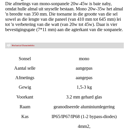
Die afmetings van mono-sonpanele 20w-45w is baie naby,
omdat hulle almal uit snyselle bestaan. Mono 20w-35w het almal
'n breedte van 350 mm. Die toename in die grootte van die sel
sowel as die lengte van die paneel (van 410 mm tot 645 mm) lei
tot 'n verbetering van die watt (van 20w tot 45w). Daar is vier
bevestigingsgate (7*11 mm) aan die agterkant van die sonpanele.
Sonsel
mono
Aantal selle
aangepas
Afmetings
aangepas
Gewig
1,5-3 kg
Voorkant
3.2 mm gehard glas
Raam
geanodiseerde aluminiumlegering
Kas
IP65/IP67/IP68 (1-2 bypass-diodes)
4mm2,