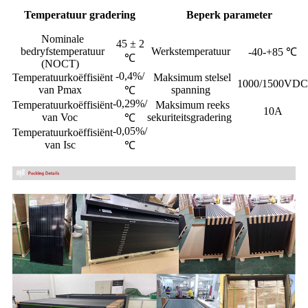
Temperatuur gradering
Beperk parameter
Nominale
45 ± 2
bedryfstemperatuur
Werkstemperatuur
-40-+85 ℃
℃
(NOCT)
-0,4%/
Temperatuurkoëffisiënt
Maksimum stelsel
1000/1500VD
van Pmax
spanning
℃
-0,29%/
Temperatuurkoëffisiënt
Maksimum reeks
10A
van Voc
sekuriteitsgradering
℃
-0,05%/
Temperatuurkoëffisiënt
van Isc
℃