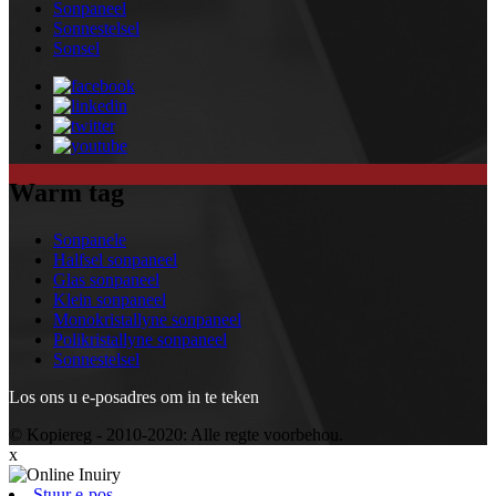
Sonpaneel
Sonnestelsel
Sonsel
Warm tag
Sonpanele
Halfsel sonpaneel
Glas sonpaneel
Klein sonpaneel
Monokristallyne sonpaneel
Polikristallyne sonpaneel
Sonnestelsel
Los ons u e-posadres om in te teken
© Kopiereg - 2010-2020: Alle regte voorbehou.
x
Stuur e-pos