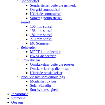
Sonnestelsel
Sonderstelsel buite die netwerk
On-grid sonnestelsel
Hibriede sonnestelsel
Sonkrag pomp stelsel
sonsel
156 mm sonsel
158 mm sonsel
182 mm sonsel
210 mm sonsel
M6 Sonnesel
Beheerder
MPPT kontroleerder
PWM -beheerder
Omskakelaar
Omskakelaar buite die rooster
Omskakelaar op die rooster
Hibriede omskakelaar
Produkte met sonverhoudings
Montagestruktuur
Solar Straatlig
Son bykomstighede
In voorraad
Promosie
Oor ons