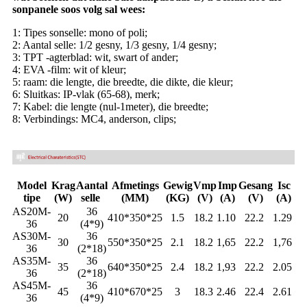
sonpanele soos volg sal wees:
1: Tipes sonselle: mono of poli;
2: Aantal selle: 1/2 gesny, 1/3 gesny, 1/4 gesny;
3: TPT -agterblad: wit, swart of ander;
4: EVA -film: wit of kleur;
5: raam: die lengte, die breedte, die dikte, die kleur;
6: Sluitkas: IP-vlak (65-68), merk;
7: Kabel: die lengte (nul-1meter), die breedte;
8: Verbindings: MC4, anderson, clips;
Model
Krag
Aantal
Afmetings
Gewig
Vmp
Imp
Gesang
Isc
tipe
(W)
selle
(MM)
(KG)
(V)
(A)
(V)
(A)
AS20M-
36
20
410*350*25
1.5
18.2
1.10
22.2
1.29
36
(4*9)
AS30M-
36
30
550*350*25
2.1
18.2
1,65
22.2
1,76
36
(2*18)
AS35M-
36
35
640*350*25
2.4
18.2
1,93
22.2
2.05
36
(2*18)
AS45M-
36
45
410*670*25
3
18.3
2.46
22.4
2.61
36
(4*9)