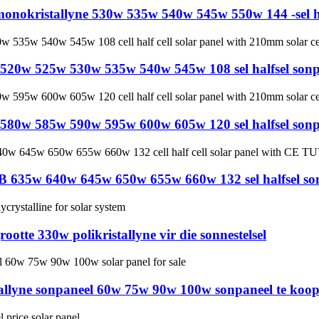
monokristallyne 530w 535w 540w 545w 550w 144 -sel h
e 520w 525w 530w 535w 540w 545w 108 sel halfsel son
e 580w 585w 590w 595w 600w 605w 120 sel halfsel son
BB 635w 640w 645w 650w 655w 660w 132 sel halfsel so
ootte 330w polikristallyne vir die sonnestelsel
tallyne sonpaneel 60w 75w 90w 100w sonpaneel te koo