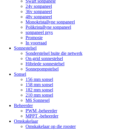
Swart sonpanele
24v sonpaneel
36v sonpaneel
48v sonpaneel
Monokristallyne sonpaneel
Polikristallyne sonpaneel
sonpaneel prys
Promosie
In voorraad
Sonnestelsel
Sonderstelsel buite die netwerk
On-grid sonnestelsel
Hibriede sonnestelsel
Sonnepompstelsel
Sonsel
156 mm sonsel
158 mm sonsel
182 mm sonsel
210 mm sonsel
M6 Sonnesel
Beheerder
PWM -beheerder
MPPT -beheerder
Omskakelaar
Omskakelaar op die rooster