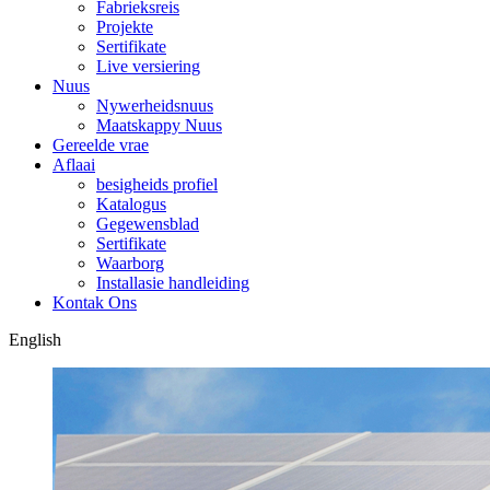
Fabrieksreis
Projekte
Sertifikate
Live versiering
Nuus
Nywerheidsnuus
Maatskappy Nuus
Gereelde vrae
Aflaai
besigheids profiel
Katalogus
Gegewensblad
Sertifikate
Waarborg
Installasie handleiding
Kontak Ons
English