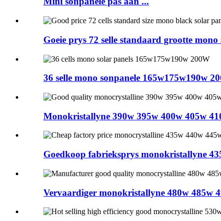
Mini sonpanele pas aan ...
Goeie prys 72 selle standaard grootte mono 
36 selle mono sonpanele 165w175w190w 2
Monokristallyne 390w 395w 400w 405w 410w 
Goedkoop fabrieksprys monokristallyne 43
Vervaardiger monokristallyne 480w 485w 49