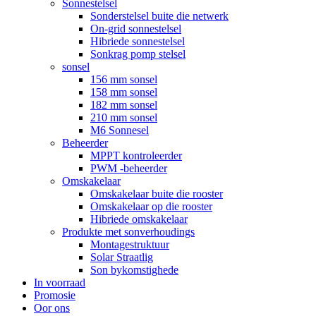
Sonnestelsel
Sonderstelsel buite die netwerk
On-grid sonnestelsel
Hibriede sonnestelsel
Sonkrag pomp stelsel
sonsel
156 mm sonsel
158 mm sonsel
182 mm sonsel
210 mm sonsel
M6 Sonnesel
Beheerder
MPPT kontroleerder
PWM -beheerder
Omskakelaar
Omskakelaar buite die rooster
Omskakelaar op die rooster
Hibriede omskakelaar
Produkte met sonverhoudings
Montagestruktuur
Solar Straatlig
Son bykomstighede
In voorraad
Promosie
Oor ons