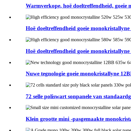
Warmverkope, hoë doeltreffendheid, goeie 
Hoë doeltreffendheid goeie monokristallyn
Hoë doeltreffendheid goeie monokristallyn
Nuwe tegnologie goeie monokristallyne 12
72 selle poliswart sonpanele van standaardgr
Klein grootte mini -pasgemaakte monokris