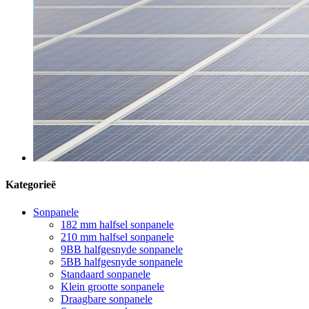
Kategorieë
Sonpanele
182 mm halfsel sonpanele
210 mm halfsel sonpanele
9BB halfgesnyde sonpanele
5BB halfgesnyde sonpanele
Standaard sonpanele
Klein grootte sonpanele
Draagbare sonpanele